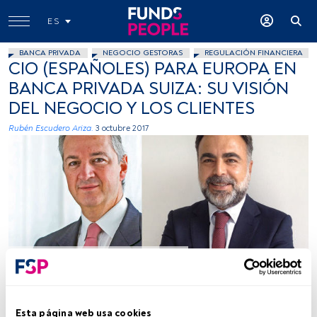
ES
BANCA PRIVADA
NEGOCIO GESTORAS
REGULACIÓN FINANCIERA
CIO (ESPAÑOLES) PARA EUROPA EN
BANCA PRIVADA SUIZA: SU VISIÓN
DEL NEGOCIO Y LOS CLIENTES
Rubén Escudero Ariza.
3 octubre 2017
Imagen cedida
Tiempo lectura:
3 min.
Esta página web usa cookies