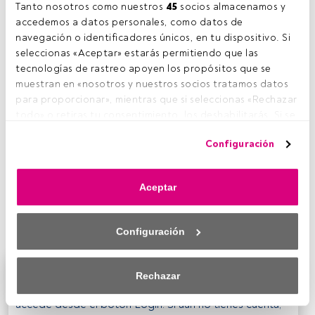
E
manuele Ravano, director general de la oficina de
Tanto nosotros como nuestros 
45
 socios almacenamos y 
Pimco en Londres, explicaba esta semana en una
accedemos a datos personales, como datos de 
presentación realizada en Madrid el panorama al
navegación o identificadores únicos, en tu dispositivo. Si 
que se enfrentan los mercados. “La economía
seleccionas «Aceptar» estarás permitiendo que las 
estadounidense se ahoga ante la falta de ayuda política
tecnologías de rastreo apoyen los propósitos que se 
dentro de un año electoral con asuntos complicados;
muestran en «nosotros y nuestros socios tratamos datos 
Europa es incapaz de descubrir soluciones necesarias y
para proporcionar», mientras que si seleccionas «Rechazar 
suficientes, lo que deja abiertos diversos escenarios, y
todo» o retiras tu consentimiento, los deshabilitarás. Si se 
mientras los políticos de los mercados emergentes,
deshabilitan los rastreadores, parte del contenido y los 
Configuración
preocupados más por la inflación que por el crecimiento,
anuncios que ves podrían dejar de ser relevantes para ti. 
tienen una agenda muy diferente a la de los países
Puedes volver a acceder a este menú para cambiar tus 
desarrollados”. Los inversores se encuentran en un
opciones o retirar el consentimiento en cualquier 
Aceptar
terreno de juego en el que los políticos tienen
momento haciendo clic en el enlace «Preferencias de 
demasiados frentes abiertos que condicionan el futuro a
privacidad» que aparece en la parte inferior de la página 
corto plazo de los mercados.
web (o en el icono flotante que hay en la parte del fondo a 
Configuración
la izquierda de la página web). Tus opciones tendrán 
efecto dentro de nuestro ámbito de consentimiento. Para 
saber más, consulta nuestra política de privacidad.
Este es un artículo exclusivo para los usuarios
Rechazar
registrados de FundsPeople. Si ya estás registrado,
Tanto nosotros como nuestros asociados tratamos los 
accede desde el botón Login. Si aún no tienes cuenta,
datos para proporcionar: