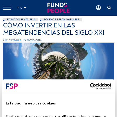
ES
FONDOS RENTA FIJA
FONDOS RENTA VARIABLE
CÓMO INVERTIR EN LAS
MEGATENDENCIAS DEL SIGLO XXI
FundsPeople .
19 mayo 2014
.S, Flickr, Creative Commons
Esta página web usa cookies
Tiempo lectura:
5 min.
Tanto nosotros como nuestros 
45
 socios almacenamos y 