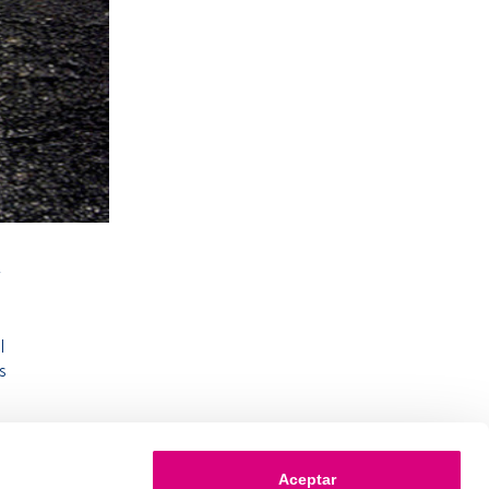
r
l
s
Aceptar