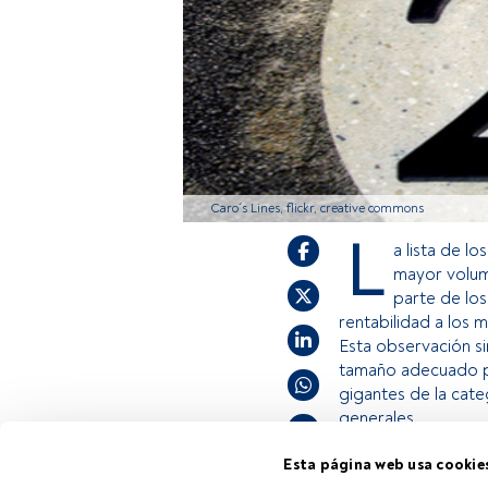
Caro´s Lines, flickr, creative commons
L
a lista de l
mayor volume
parte de los
rentabilidad a los 
Esta observación sir
tamaño adecuado pa
gigantes de la cat
generales.
Esta página web usa cookie