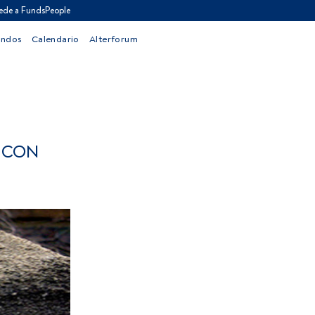
ede a FundsPeople
ondos
Calendario
Alterforum
S CON