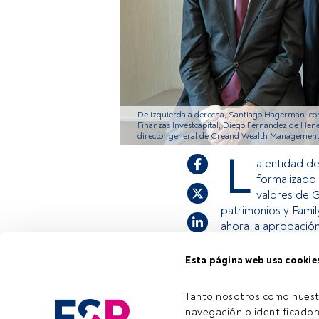
De izquierda a derecha, Santiago Hagerman. co
Finanzas Investcapital, Diego Fernández de Hen
director general de Creand Wealth Management 
L
a entidad d
formalizado
valores de G
patrimonios y Famil
ahora la aprobació
Esta página web usa cookie
Este es un artícul
estás registrado, 
Tanto nosotros como nuest
invitamos a regist
navegación o identificadore