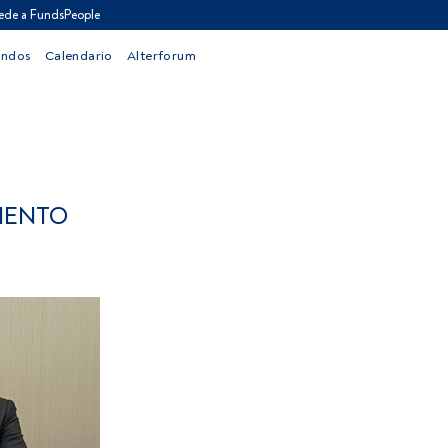
ede a FundsPeople
ondos
Calendario
Alterforum
IENTO