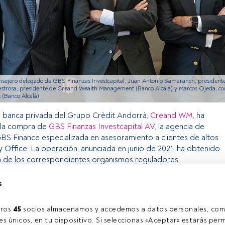
nsejero delegado de GBS Finanzas Investcapital, Juan Antonio Samaranch, presiden
estrosa, presidente de Creand Wealth Management (Banco Alcalá) y Marcos Ojeda, co
(Banco Alcalá)
e banca privada del Grupo Crèdit Andorrà,
Creand WM
, ha
 la compra de
GBS Finanzas Investcapital AV
, la agencia de
BS Finance especializada en asesoramiento a clientes de altos
y Office. La operación, anunciada en junio de 2021, ha obtenido
n de los correspondientes organismos reguladores.
s
o exclusivo para los usuarios registrados de FundsPeople. Si ya
accede desde el botón Login. Si aún no tienes cuenta, te
ros 
45
 socios almacenamos y accedemos a datos personales, com
rarte y disfrutar de todo el universo que ofrece FundsPeople.
s únicos, en tu dispositivo. Si seleccionas «Aceptar» estarás perm