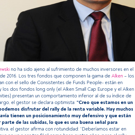
ewski
no ha sido ajeno al sufrimiento de muchos inversores en el
de 2016. Los tres fondos que componen la gama de
Alken
– los
an con el sello de Consistentes de Funds People- están en
 y los dos fondos long only (el Alken Small Cap Europe y el Alken
ies) presentan un comportamiento inferior al de su índice de
argo, el gestor se declara optimista:
“Creo que estamos en un
podemos disfrutar del rally de la renta variable. Hay muchos
davía tienen un posicionamiento muy defensivo y que están
 parte de las subidas, lo que es una buena señal para
nitiva, el gestor afirma con rotundidad: “Deberíamos estar en