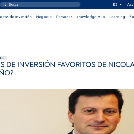
ES
Acc
Ideas de inversión
Negocio
Personas
knowledge Hub
Learning
F
LE
S DE INVERSIÓN FAVORITOS DE NICOL
AÑO?