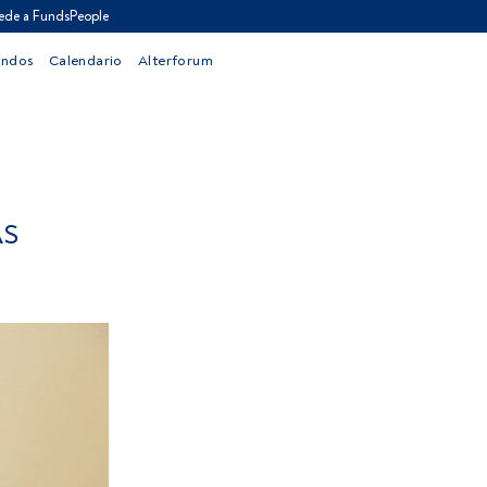
ede a FundsPeople
ondos
Calendario
Alterforum
AS