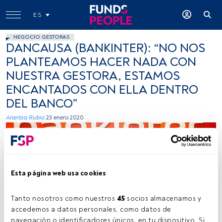
ES
NEGOCIO GESTORAS
DANCAUSA (BANKINTER): “NO NOS
PLANTEAMOS HACER NADA CON
NUESTRA GESTORA, ESTAMOS
ENCANTADOS CON ELLA DENTRO
DEL BANCO”
Arantxa Rubio
23 enero 2020
Esta página web usa cookies
Tanto nosotros como nuestros 
45
 socios almacenamos y 
-
accedemos a datos personales, como datos de 
navegación o identificadores únicos, en tu dispositivo. Si 