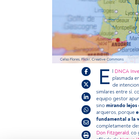
Celso Flores, Flickr, Creative Commons
E
l
DNCA Inve
plasmada en 
de intencio
similares entre sí, 
equipo gestor apunt
sino
mirando lejos 
arqueros, porque
e
fundamental a la v
completamente desd
Don Fitzgerald
, co