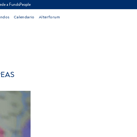
ede a FundsPeople
ondos
Calendario
Alterforum
PEAS