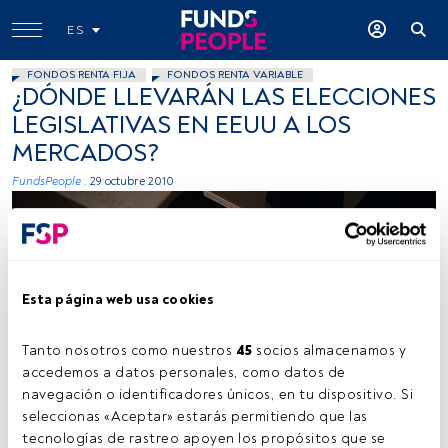
ES
FONDOS RENTA FIJA
FONDOS RENTA VARIABLE
¿DÓNDE LLEVARÁN LAS ELECCIONES
LEGISLATIVAS EN EEUU A LOS
MERCADOS?
FundsPeople .
29 octubre 2010
Esta página web usa cookies
Tanto nosotros como nuestros 
45
 socios almacenamos y 
accedemos a datos personales, como datos de 
navegación o identificadores únicos, en tu dispositivo. Si 
seleccionas «Aceptar» estarás permitiendo que las 
tecnologías de rastreo apoyen los propósitos que se 
Tiempo lectura:
8 s.