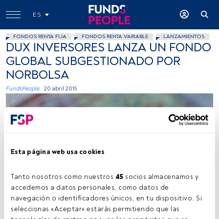
ES
FONDOS RENTA FIJA
FONDOS RENTA VARIABLE
LANZAMIENTOS
DUX INVERSORES LANZA UN FONDO
GLOBAL SUBGESTIONADO POR
NORBOLSA
FundsPeople .
20 abril 2015
Esta página web usa cookies
Inky Bob, Flickr, Creative Commons
Tanto nosotros como nuestros 
45
 socios almacenamos y 
accedemos a datos personales, como datos de 
navegación o identificadores únicos, en tu dispositivo. Si 
seleccionas «Aceptar» estarás permitiendo que las 
Tiempo lectura:
1 min.