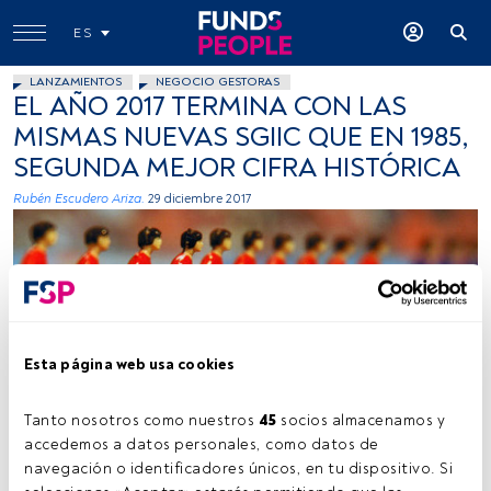
ES
LANZAMIENTOS
NEGOCIO GESTORAS
EL AÑO 2017 TERMINA CON LAS
MISMAS NUEVAS SGIIC QUE EN 1985,
SEGUNDA MEJOR CIFRA HISTÓRICA
Rubén Escudero Ariza.
29 diciembre 2017
Esta página web usa cookies
atomicShed, flickr, creative commons
Tanto nosotros como nuestros 
45
 socios almacenamos y 
accedemos a datos personales, como datos de 
navegación o identificadores únicos, en tu dispositivo. Si 
Tiempo lectura:
2 min.