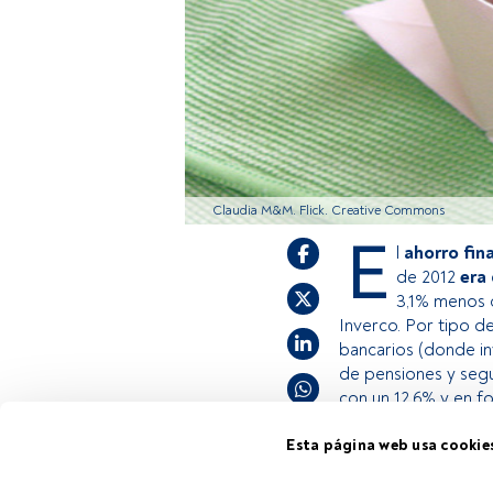
Claudia M&M. Flick. Creative Commons
E
l
ahorro fina
de 2012
era
3,1% menos 
Inverco. Por tipo d
bancarios (donde in
de pensiones y segur
con un 12,6% y en f
Esta página web usa cookie
Este es un artícul