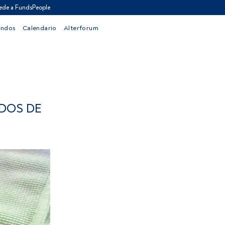
ede a FundsPeople
ondos
Calendario
Alterforum
NDOS DE