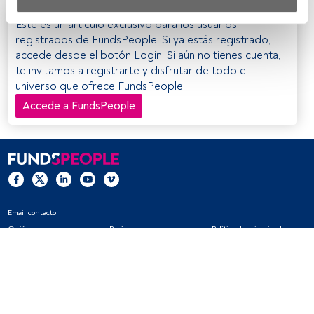
Tanto nosotros como nuestros asociados tratamos los 
Este es un artículo exclusivo para los usuarios
datos para proporcionar:
registrados de FundsPeople. Si ya estás registrado,
accede desde el botón Login. Si aún no tienes cuenta,
Utilizar datos de localización geográfica precisa. Analizar 
te invitamos a registrarte y disfrutar de todo el
activamente las características del dispositivo para su 
universo que ofrece FundsPeople.
identificación. Almacenar la información en un dispositivo 
y/o acceder a ella. 
Accede a FundsPeople
Lista de asociados (proveedores)
Email contacto
Quiénes somos
Regístrate
Política de privacidad
Cookies
Configuración de cookies
Aviso legal