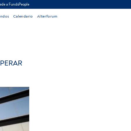
ede a FundsPeople
ondos
Calendario
Alterforum
OPERAR