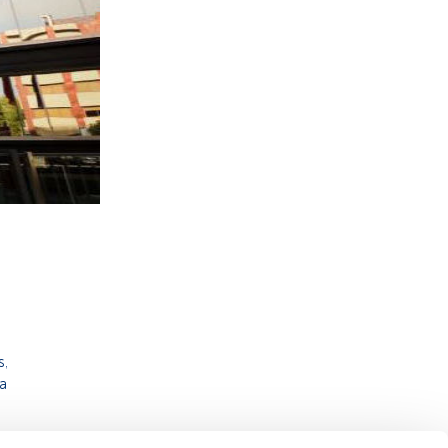
s,
ra