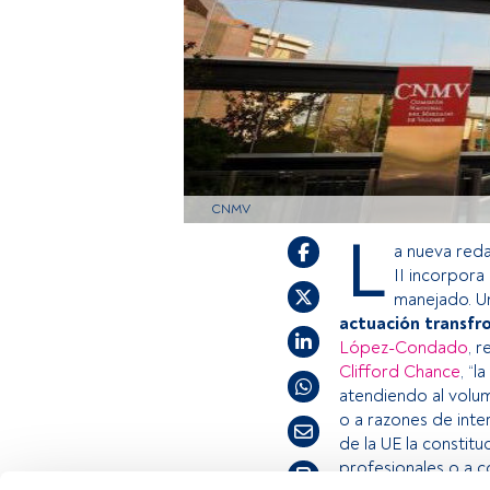
CNMV
L
a nueva red
II incorpora
manejado. Un
actuación transfro
López-Condado
, 
Clifford Chance
, “
atendiendo al volum
o a razones de inte
de la UE la constitu
profesionales o a c