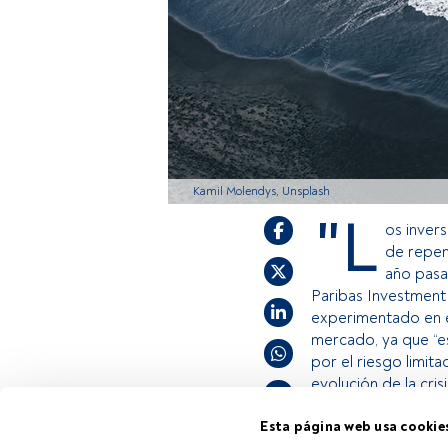
Kamil Molendys, Unsplash
"L
os inver
de repen
año pasa
Paribas Investment
experimentado en es
mercado, ya que “e
por el riesgo limit
evolución de la cri
Esta página web usa cookie