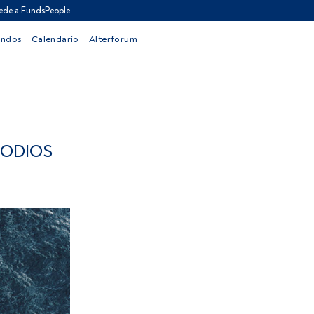
ede a FundsPeople
ondos
Calendario
Alterforum
SODIOS