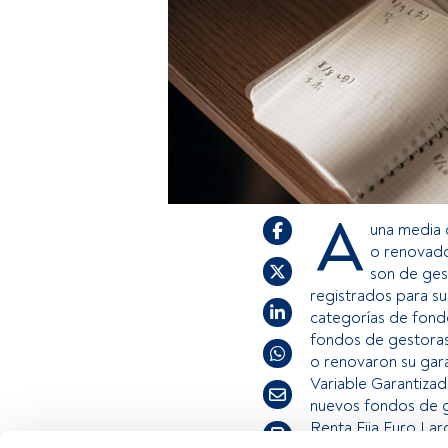
A
una media d
o renovado
son de ges
registrados para s
categorías de fond
fondos de gestoras
o renovaron su gara
Variable Garantizado
nuevos fondos de g
Renta Fija Euro Larg