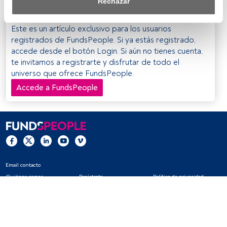
Rechazar
Tanto nosotros como nuestros asociados tratamos los 
datos para proporcionar:
Este es un artículo exclusivo para los usuarios
registrados de FundsPeople. Si ya estás registrado,
Utilizar datos de localización geográfica precisa. Analizar 
accede desde el botón Login. Si aún no tienes cuenta,
activamente las características del dispositivo para su 
te invitamos a registrarte y disfrutar de todo el
identificación. Almacenar la información en un dispositivo 
universo que ofrece FundsPeople.
y/o acceder a ella. 
Accede a FundsPeople
Lista de asociados (proveedores)
Email contacto
Quiénes somos
Regístrate
Política de privacidad
Cookies
Configuración de cookies
Aviso legal