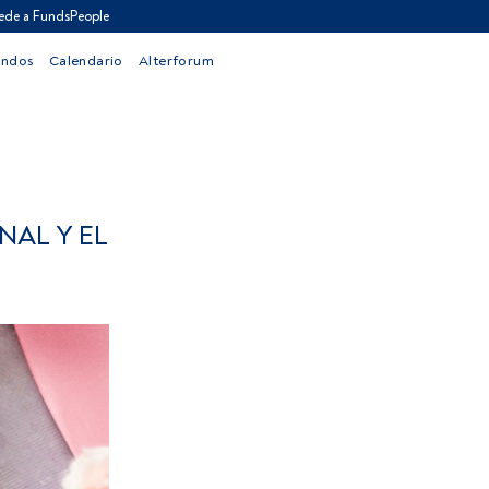
ede a FundsPeople
ondos
Calendario
Alterforum
NAL Y EL