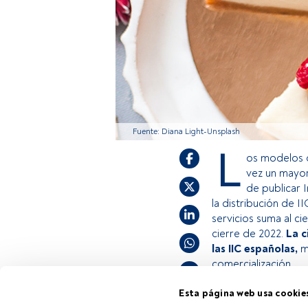
Fuente: Diana Light-Unsplash
L
os modelos d
vez un mayor
de publicar 
la distribución de 
servicios suma al ci
cierre de 2022.
La c
las IIC españolas,
mi
comercialización.
Esta página web usa cookie