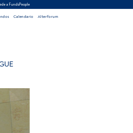
ede a FundsPeople
ondos
Calendario
Alterforum
IGUE