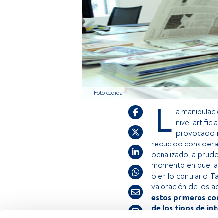
Foto cedida
L
a manipulaci
nivel artific
provocado n
reducido considerab
penalizado la prude
momento en que la 
bien lo contrario. 
valoración de los ac
estos primeros co
de los tipos de int