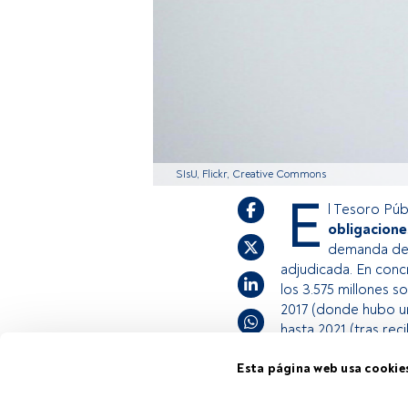
SIsU, Flickr, Creative Commons
E
l Tesoro Púb
obligacione
demanda de c
adjudicada. En concr
los 3.575 millones s
2017 (donde hubo un
hasta 2021 (tras reci
Esta página web usa cookie
Este es un artícul