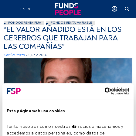
ES
FONDOS RENTA FIJA
FONDOS RENTA VARIABLE
“EL VALOR AÑADIDO ESTÁ EN LOS
CEREBROS QUE TRABAJAN PARA
LAS COMPAÑÍAS”
Cecilia Prieto
23 junio 2014
Foto cedida
Esta página web usa cookies
Tanto nosotros como nuestros 
45
 socios almacenamos y 
accedemos a datos personales, como datos de 
Tiempo lectura:
5 min.