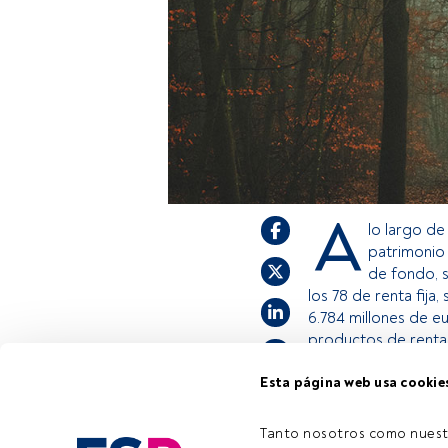
A
lo largo de
patrimonio 
de fondo, s
los 78 de renta fija,
6.784 millones de eu
productos de renta 
Esta página web usa cookie
Este es un artícul
estás registrado, 
Tanto nosotros como nuest