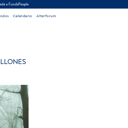
ede a FundsPeople
ondos
Calendario
Alterforum
ILLONES