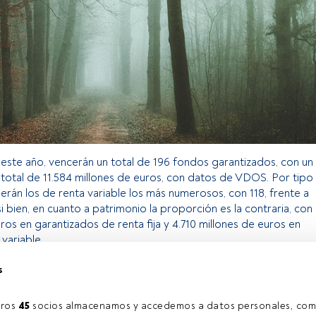
 este año, vencerán un total de 196 fondos garantizados, con un
total de 11.584 millones de euros, con datos de VDOS. Por tipo
erán los de renta variable los más numerosos, con 118, frente a
 si bien, en cuanto a patrimonio la proporción es la contraria, con
ros en garantizados de renta fija y 4.710 millones de euros en
variable.
s
o exclusivo para los usuarios registrados de FundsPeople. Si ya
accede desde el botón Login. Si aún no tienes cuenta, te
ros 
45
 socios almacenamos y accedemos a datos personales, com