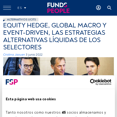
ES
ALTERNATIVOS UCITS
EQUITY HEDGE, GLOBAL MACRO Y
EVENT-DRIVEN, LAS ESTRATEGIAS
ALTERNATIVAS LÍQUIDAS DE LOS
SELECTORES
Cristina Jaouen
3 junio 2022
De arriba abajo y de izqda. a dcha.: Ángel Lara (Santander AM), Lars
Schickentanz (Anima Sgr), Salvador Bañuls (CaixaBank AM), Jacobo
Esta página web usa cookies
Silva (Omega Capital) y Davide Di Chio (Anima Sgr). FundsPeople.
Tanto nosotros como nuestros 
45
 socios almacenamos y 