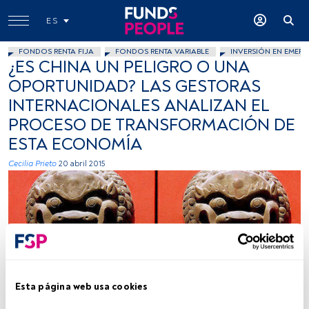
ES
FONDOS RENTA FIJA
FONDOS RENTA VARIABLE
INVERSIÓN EN EMERG
¿ES CHINA UN PELIGRO O UNA
OPORTUNIDAD? LAS GESTORAS
INTERNACIONALES ANALIZAN EL
PROCESO DE TRANSFORMACIÓN DE
ESTA ECONOMÍA
Cecilia Prieto
20 abril 2015
Esta página web usa cookies
think cink, Flickr, Creative Commons