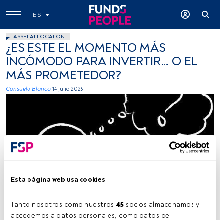
ES
ASSET ALLOCATION
¿ES ESTE EL MOMENTO MÁS
INCÓMODO PARA INVERTIR… O EL
MÁS PROMETEDOR?
Consuelo Blanco
14 julio 2025
Noeslistar, Flickr, Creative Commons
Esta página web usa cookies
Tanto nosotros como nuestros 
45
 socios almacenamos y 
accedemos a datos personales, como datos de 
Tiempo lectura:
4 min.