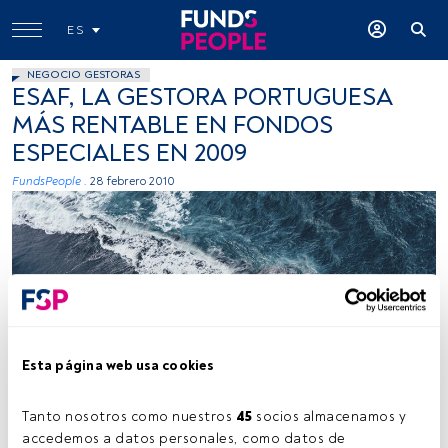
ES
NEGOCIO GESTORAS
ESAF, LA GESTORA PORTUGUESA
MÁS RENTABLE EN FONDOS
ESPECIALES EN 2009
FundsPeople .
28 febrero 2010
Kamil Molendys, Unsplash
Esta página web usa cookies
Tanto nosotros como nuestros 
45
 socios almacenamos y 
accedemos a datos personales, como datos de 
Tiempo lectura:
2 min.