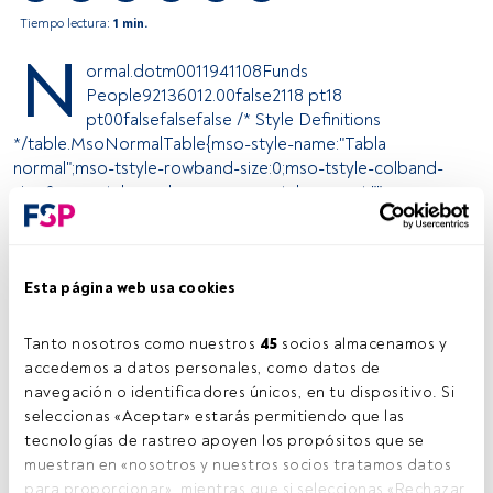
Tiempo lectura:
1 min.
N
ormal.dotm0011941108Funds
People92136012.00false2118 pt18
pt00falsefalsefalse /* Style Definitions
*/table.MsoNormalTable{mso-style-name:"Tabla
normal";mso-tstyle-rowband-size:0;mso-tstyle-colband-
size:0;mso-style-noshow:yes;mso-style-parent:"";mso-
padding-alt:0cm 5.4pt 0cm 5.4pt;mso-para-
margin:0cm;mso-para-margin-bottom:.0001pt;mso-
pagination:widow-orphan;font-size:12.0pt;font-
family:"Times New Roman";mso-ascii-font-
Esta página web usa cookies
family:Cambria;mso-ascii-theme-font:minor-latin;mso-
fareast-font-family:"Times New Roman";mso-fareast-
Tanto nosotros como nuestros 
45
 socios almacenamos y 
theme-font:minor-fareast;mso-hansi-font-
accedemos a datos personales, como datos de 
family:Cambria;mso-hansi-theme-font:minor-latin;mso-bidi-
navegación o identificadores únicos, en tu dispositivo. Si 
font-family:"Times New Roman";mso-bidi-theme-
seleccionas «Aceptar» estarás permitiendo que las 
font:minor-bidi;} Esaf dentro del negocio de fondos
tecnologías de rastreo apoyen los propósitos que se 
mobiliarios y F&C Portugal en la actividad de gestión de
muestran en «nosotros y nuestros socios tratamos datos 
carteras han reducido a menos de 250 millones de euros la
para proporcionar», mientras que si seleccionas «Rechazar 