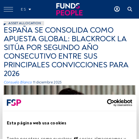
ES
ASSET ALLOCATION
ESPAÑA SE CONSOLIDA COMO
APUESTA GLOBAL: BLACKROCK LA
SITÚA POR SEGUNDO AÑO
CONSECUTIVO ENTRE SUS
PRINCIPALES CONVICCIONES PARA
2026
Consuelo Blanco
11 diciembre 2025
Esta página web usa cookies
Javier García Díaz. Foto: cedida (BlackRock)
Tanto nosotros como nuestros 
45
 socios almacenamos y 