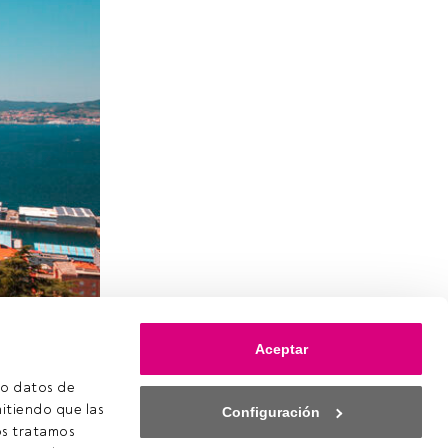
ganizan la
Aceptar
ión actual
o datos de 
ual. Este
itiendo que las 
Configuración
go.
s tratamos 