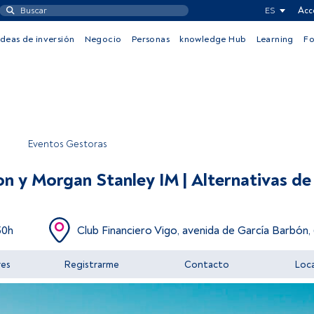
ES
Acc
Ideas de inversión
Negocio
Personas
knowledge Hub
Learning
F
Eventos Gestoras
n y Morgan Stanley IM | Alternativas de 
50h
Club Financiero Vigo, avenida de García Barbón, 
res
Registrarme
Contacto
Loca
Acceder a FundsPeople