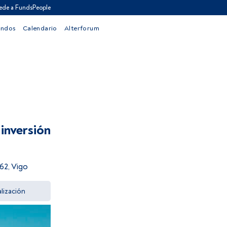
ede a FundsPeople
ondos
Calendario
Alterforum
inversión
62, Vigo
lización