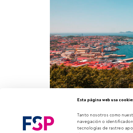
Esta página web usa cookie
PIMCO
,
Frank
serie de even
Tanto nosotros como nuest
de los merca
navegación o identificadore
encuentro, de
tecnologías de rastreo apo