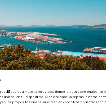
s
lin Templeton
y
Morgan Stanley Investment Management
or
tos
Alternativas de inversión 2022
, un foro que analiza la
situac
ros 
45
 socios almacenamos y accedemos a datos personales, com
dos
y algunas
ideas de inversión
para el escenario económico act
s únicos, en tu dispositivo. Si seleccionas «Aceptar» estarás perm
 aproximadamente hora y media de duración, tendrá lugar en Vi
yen los propósitos que se muestran en «nosotros y nuestros socio