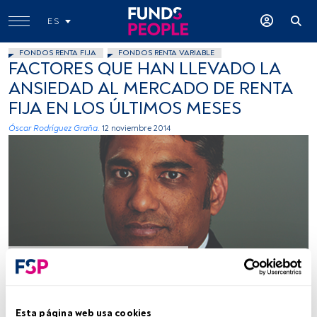
ES
FONDOS RENTA FIJA
FONDOS RENTA VARIABLE
FACTORES QUE HAN LLEVADO LA
ANSIEDAD AL MERCADO DE RENTA
FIJA EN LOS ÚLTIMOS MESES
Óscar Rodríguez Graña.
12 noviembre 2014
Foto cedida
Tiempo lectura:
8 min.
Esta página web usa cookies