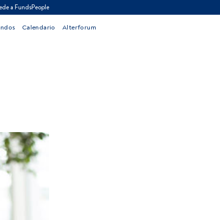
ede a FundsPeople
ondos
Calendario
Alterforum