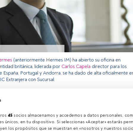
ermes
(anteriormente Hermes IM) ha abierto su oficina en
ntidad británica, liderada por
Carlos Capela
director para los
 España, Portugal y Andorra, se ha dado de alta oficialmente e
 Extranjera con Sucursal.
s
o exclusivo para los usuarios registrados de FundsPeople. Si ya
accede desde el botón Login. Si aún no tienes cuenta, te
rarte y disfrutar de todo el universo que ofrece FundsPeople.
ros 
45
 socios almacenamos y accedemos a datos personales, com
Accede a FundsPeople
s únicos, en tu dispositivo. Si seleccionas «Aceptar» estarás perm
yen los propósitos que se muestran en «nosotros y nuestros socio