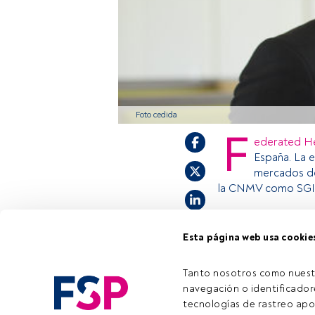
Foto cedida
F
ederated H
España. La e
mercados de
la CNMV como SGIIC
Esta página web usa cookie
Este es un artícul
estás registrado, 
invitamos a regist
Tanto nosotros como nuest
navegación o identificadore
tecnologías de rastreo apo
Tiempo lectura:
2 min.