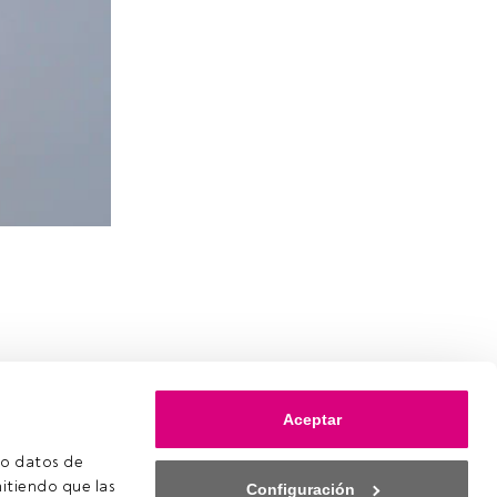
Aceptar
o datos de 
itiendo que las 
Configuración