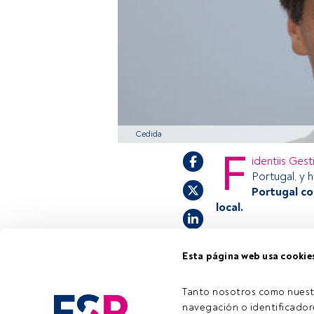
Cedida
F
identiis Gest
Portugal, y 
Portugal co
local.
Esta página web usa cookie
Este es un artícul
estás registrado, 
invitamos a regist
Tanto nosotros como nuest
navegación o identificadore