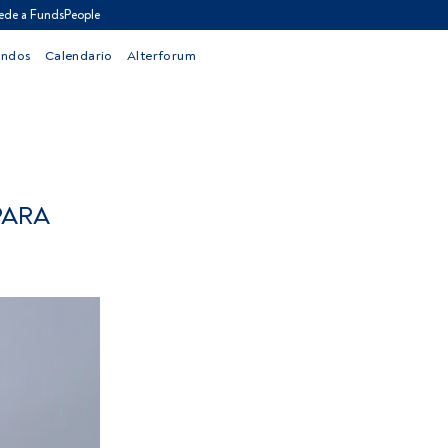
ede a FundsPeople
ondos
Calendario
Alterforum
PARA