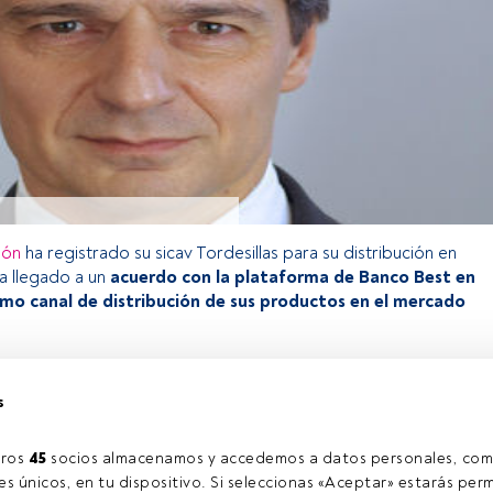
ión
ha registrado su sicav Tordesillas para su distribución en
ha llegado a un
acuerdo con la plataforma de Banco Best en
mo canal de distribución de sus productos en el mercado
s
o exclusivo para los usuarios registrados de FundsPeople. Si ya
accede desde el botón Login. Si aún no tienes cuenta, te
rarte y disfrutar de todo el universo que ofrece FundsPeople.
ros 
45
 socios almacenamos y accedemos a datos personales, com
Accede a FundsPeople
s únicos, en tu dispositivo. Si seleccionas «Aceptar» estarás perm