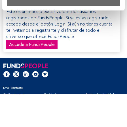
Tanto nosotros como nuestros asociados tratamos los 
Este es un artículo exclusivo para los usuarios
datos para proporcionar:
registrados de FundsPeople. Si ya estás registrado,
accede desde el botón Login. Si aún no tienes cuenta,
Utilizar datos de localización geográfica precisa. Analizar 
te invitamos a registrarte y disfrutar de todo el
activamente las características del dispositivo para su 
universo que ofrece FundsPeople.
identificación. Almacenar la información en un dispositivo 
y/o acceder a ella. 
Accede a FundsPeople
Lista de asociados (proveedores)
Email contacto
Quiénes somos
Regístrate
Política de privacidad
Cookies
Configuración de cookies
Aviso legal