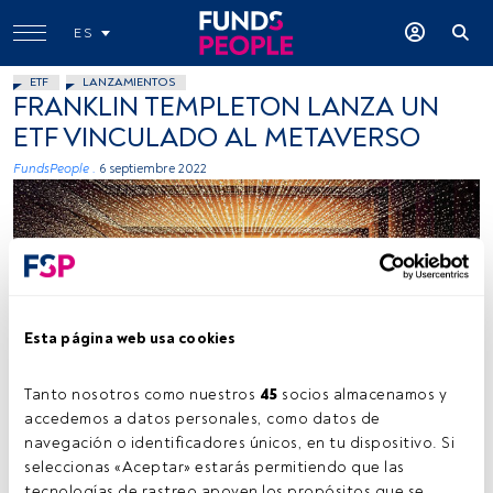
ES
ETF
LANZAMIENTOS
FRANKLIN TEMPLETON LANZA UN
ETF VINCULADO AL METAVERSO
FundsPeople .
6 septiembre 2022
Esta página web usa cookies
Foto: Joshua Sortino, Unsplash
Tanto nosotros como nuestros 
45
 socios almacenamos y 
accedemos a datos personales, como datos de 
navegación o identificadores únicos, en tu dispositivo. Si 
Tiempo lectura:
1 min.
seleccionas «Aceptar» estarás permitiendo que las 
tecnologías de rastreo apoyen los propósitos que se 