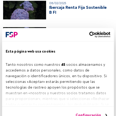
08/02/2025
Ibercaja Renta Fija Sostenible
B FI
07/02/2025
Bel Canto SICAV Erodiade A
EUR
Esta página web usa cookies
06/02/2025
EVSL Flexible Short-Mid Bond
Fund B EUR
Tanto nosotros como nuestros 
45
 socios almacenamos y 
accedemos a datos personales, como datos de 
navegación o identificadores únicos, en tu dispositivo. Si 
seleccionas «Aceptar» estarás permitiendo que las 
08/02/2024
Allianz Advanced Fixed Income
tecnologías de rastreo apoyen los propósitos que se 
Euro Aggregate WT5 (EUR)
muestran en «nosotros y nuestros socios tratamos datos 
para proporcionar», mientras que si seleccionas «Rechazar 
todo» o retiras tu consentimiento, los deshabilitarás. Si se 
08/02/2024
deshabilitan los rastreadores, parte del contenido y los 
Tressis Caudal Nora I FI
Configuración
anuncios que ves podrían dejar de ser relevantes para ti. 