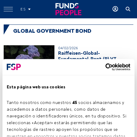
ES
GLOBAL GOVERNMENT BOND
04/02/2026
Raiffeisen-Global-
Fundamental-Rent (R) VT
08/02/2025
DPAM L - Bonds Government
Esta página web usa cookies
Sustainable F
Tanto nosotros como nuestros 
45
 socios almacenamos y 
accedemos a datos personales, como datos de 
08/02/2024
Swisscanto (LU) Bond Fund -
navegación o identificadores únicos, en tu dispositivo. Si 
Swisscanto (LU) Bond Fund
seleccionas «Aceptar» estarás permitiendo que las 
Committed Glbl Rates NT
tecnologías de rastreo apoyen los propósitos que se 
muestran en «nosotros y nuestros socios tratamos datos 