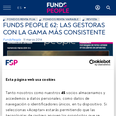
ES
FONDOS RENTA FIJA
FONDOS RENTA VARIABLE
REVISTA
FUNDS PEOPLE 62: LAS GESTORAS
CON LA GAMA MÁS CONSISTENTE
FundsPeople .
11 marzo 2014
Esta página web usa cookies
funds people
Tanto nosotros como nuestros 
45
 socios almacenamos y 
accedemos a datos personales, como datos de 
navegación o identificadores únicos, en tu dispositivo. Si 
Tiempo lectura:
1 min.
seleccionas «Aceptar» estarás permitiendo que las 
tecnologías de rastreo apoyen los propósitos que se 