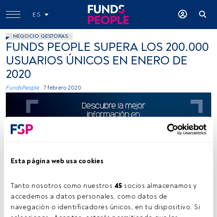
ES
NEGOCIO GESTORAS
FUNDS PEOPLE SUPERA LOS 200.000
USUARIOS ÚNICOS EN ENERO DE
2020
FundsPeople .
7 febrero 2020
Esta página web usa cookies
FP
Tanto nosotros como nuestros 
45
 socios almacenamos y 
accedemos a datos personales, como datos de 
navegación o identificadores únicos, en tu dispositivo. Si 
Tiempo lectura:
2 min.