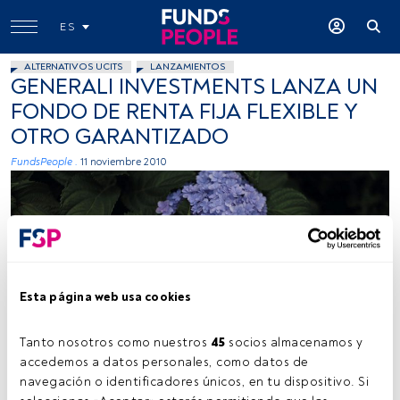
ES
ALTERNATIVOS UCITS
LANZAMIENTOS
GENERALI INVESTMENTS LANZA UN
FONDO DE RENTA FIJA FLEXIBLE Y
OTRO GARANTIZADO
FundsPeople .
11 noviembre 2010
Esta página web usa cookies
Tanto nosotros como nuestros 
45
 socios almacenamos y 
accedemos a datos personales, como datos de 
navegación o identificadores únicos, en tu dispositivo. Si 
Tiempo lectura:
2 min.