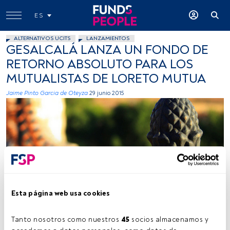
ES
ALTERNATIVOS UCITS
LANZAMIENTOS
GESALCALÁ LANZA UN FONDO DE
RETORNO ABSOLUTO PARA LOS
MUTUALISTAS DE LORETO MUTUA
Jaime Pinto Garcia de Oteyza
29 junio 2015
M.Peinado, Flickr, Creative Commons
Esta página web usa cookies
Tanto nosotros como nuestros 
45
 socios almacenamos y 
Tiempo lectura:
1 min.