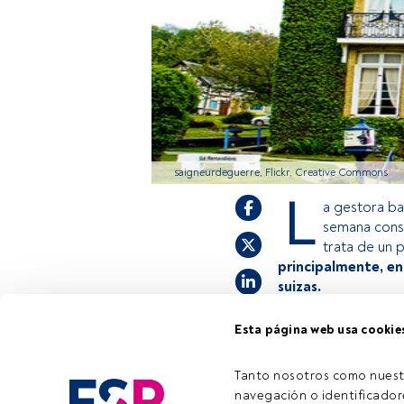
saigneurdeguerre, Flickr, Creative Commons
L
a gestora b
semana conse
trata de un
principalmente, en
suizas.
Esta página web usa cookie
Este es un artícul
estás registrado, 
Tanto nosotros como nuest
invitamos a regist
navegación o identificadore