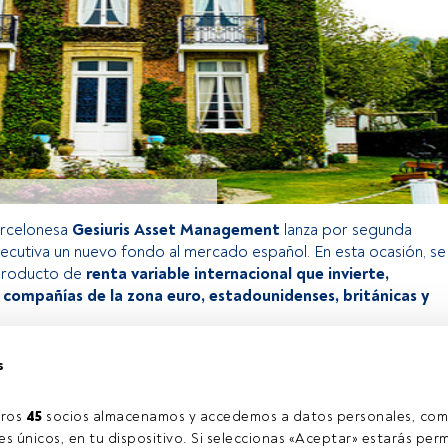
arcelonesa
Gesiuris Asset Management
lanza por segunda
cutiva un nuevo fondo al mercado español. En esta ocasión, se
 producto de
renta variable internacional que invierte,
 compañías de la zona euro, estadounidenses, británicas y
s
o exclusivo para los usuarios registrados de FundsPeople. Si ya
accede desde el botón Login. Si aún no tienes cuenta, te
ros 
45
 socios almacenamos y accedemos a datos personales, com
rarte y disfrutar de todo el universo que ofrece FundsPeople.
s únicos, en tu dispositivo. Si seleccionas «Aceptar» estarás perm