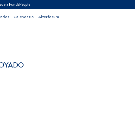
ede a FundsPeople
ondos
Calendario
Alterforum
POYADO