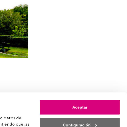
Aceptar
o datos de 
itiendo que las 
Configuración