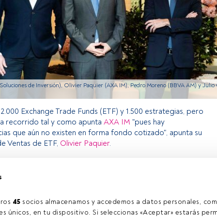
 Soluciones de Inversión), Olivier Paquier (AXA IM), Pedro Moreno (BBVA AM) y Julio
 2.000 Exchange Trade Funds (ETF) y 1.500 estrategias, pero
a recorrido tal y como apunta
AXA IM
"pues hay
as que aún no existen en forma fondo cotizado", apunta su
de Ventas de ETF,
Olivier Paquier
.
s
 exclusivo para los usuarios registrados de FundsPeople. Si ya
ccede desde el botón Login. Si aún no tienes cuenta, te
arte y disfrutar de todo el universo que ofrece FundsPeople.
ros 
45
 socios almacenamos y accedemos a datos personales, com
Accede a FundsPeople
s únicos, en tu dispositivo. Si seleccionas «Aceptar» estarás perm