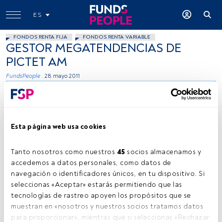
ES
FONDOS RENTA FIJA
FONDOS RENTA VARIABLE
GESTOR MEGATENDENCIAS DE
PICTET AM
FundsPeople .
28 mayo 2011
Esta página web usa cookies
Tanto nosotros como nuestros 
45
 socios almacenamos y 
accedemos a datos personales, como datos de 
navegación o identificadores únicos, en tu dispositivo. Si 
seleccionas «Aceptar» estarás permitiendo que las 
tecnologías de rastreo apoyen los propósitos que se 
Tiempo lectura:
0 s.
muestran en «nosotros y nuestros socios tratamos datos 
para proporcionar», mientras que si seleccionas «Rechazar 