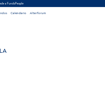
ede a FundsPeople
ondos
Calendario
Alterforum
 LA