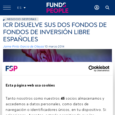
ES
NEGOCIO GESTORAS
ICR DISUELVE SUS DOS FONDOS DE
FONDOS DE INVERSIÓN LIBRE
ESPAÑOLES
Jaime Pinto Garcia de Oteyza
10 marzo 2014
Esta página web usa cookies
Anders Adermark, Flickr, Creative Commons
Tanto nosotros como nuestros 
45
 socios almacenamos y 
accedemos a datos personales, como datos de 
navegación o identificadores únicos, en tu dispositivo. Si 
Tiempo lectura:
2 min.