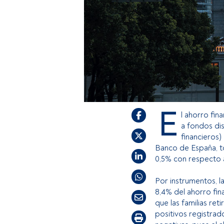
E
l ahorro fin
a fondos dis
financieros)
Banco de España, to
0,5% con respecto 
Por instrumentos, la
8,4% del ahorro fin
que las familias ret
positivos registrad