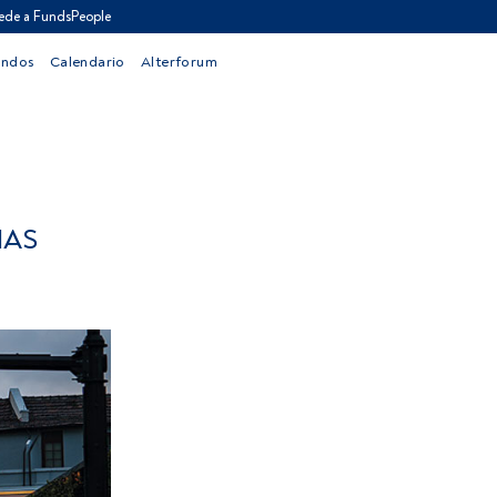
ede a FundsPeople
ondos
Calendario
Alterforum
IAS