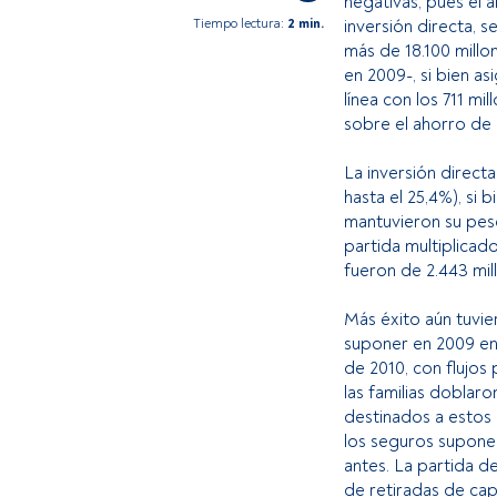
negativas, pues el a
Tiempo lectura:
2 min.
inversión directa, 
más de 18.100 millo
en 2009-, si bien a
línea con los 711 m
sobre el ahorro de l
La inversión direc
hasta el 25,4%), si 
mantuvieron su peso 
partida multiplicado
fueron de 2.443 mil
Más éxito aún tuvi
suponer en 2009 en 
de 2010, con flujos 
las familias doblar
destinados a estos 
los seguros supone
antes. La partida d
de retiradas de capi