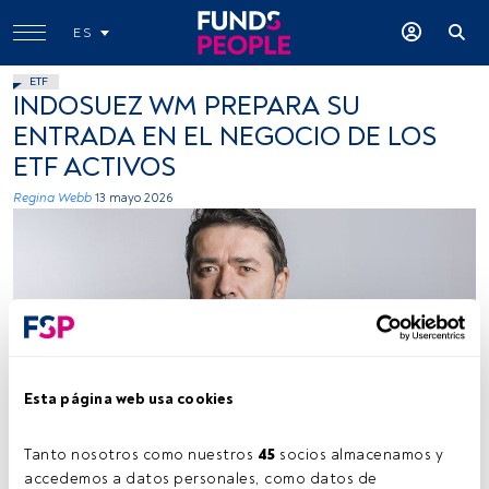
ES
ETF
INDOSUEZ WM PREPARA SU
ENTRADA EN EL NEGOCIO DE LOS
ETF ACTIVOS
Regina Webb
13 mayo 2026
Peter de Coensel. Foto: Indosuez WM.
Esta página web usa cookies
Tanto nosotros como nuestros 
45
 socios almacenamos y 
accedemos a datos personales, como datos de 
Tiempo lectura:
4 min.