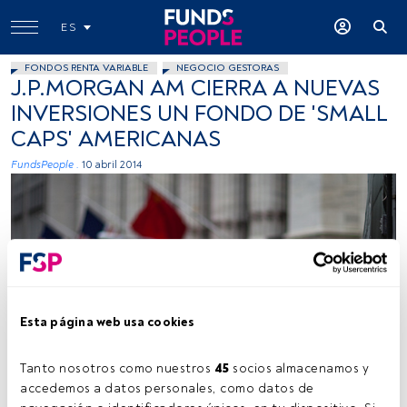
ES
FONDOS RENTA VARIABLE
NEGOCIO GESTORAS
J.P.MORGAN AM CIERRA A NUEVAS
INVERSIONES UN FONDO DE 'SMALL
CAPS' AMERICANAS
FundsPeople .
10 abril 2014
Esta página web usa cookies
Pamhule, Flickr, Creative Commons
Tanto nosotros como nuestros 
45
 socios almacenamos y 
accedemos a datos personales, como datos de 
Tiempo lectura:
1 min.