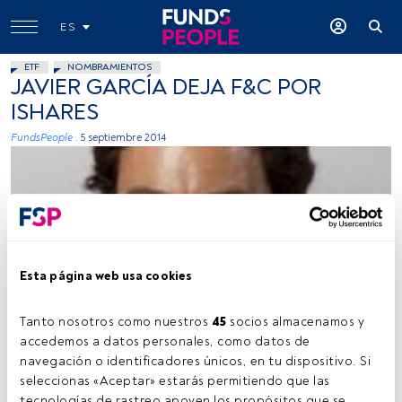
ES
ETF
NOMBRAMIENTOS
JAVIER GARCÍA DEJA F&C POR
ISHARES
FundsPeople .
5 septiembre 2014
Esta página web usa cookies
Foto: Cedida por BlackRock
Tanto nosotros como nuestros 
45
 socios almacenamos y 
accedemos a datos personales, como datos de 
navegación o identificadores únicos, en tu dispositivo. Si 
Tiempo lectura:
23 s.
seleccionas «Aceptar» estarás permitiendo que las 
tecnologías de rastreo apoyen los propósitos que se 