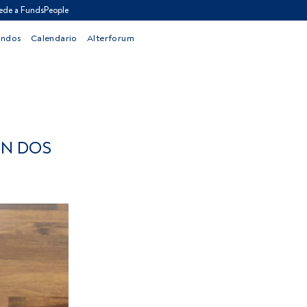
ede a FundsPeople
ondos
Calendario
Alterforum
ON DOS