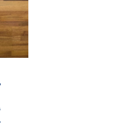
a
e
s
%