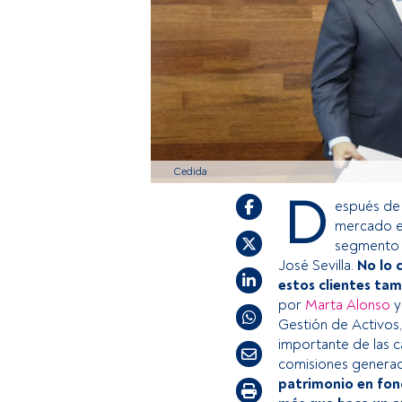
Cedida
D
espués de
mercado en
segmento d
José Sevilla.
No lo 
estos clientes ta
por
Marta Alonso
y
Gestión de Activos,
importante de las c
comisiones generad
patrimonio en fond